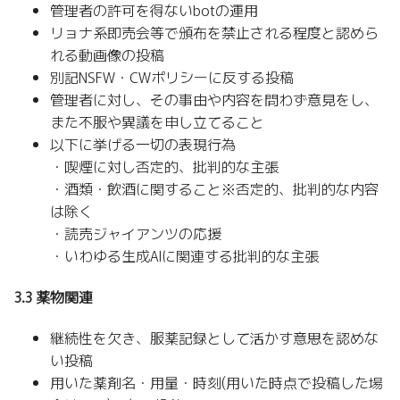
管理者の許可を得ないbotの運用
リョナ系即売会等で頒布を禁止される程度と認めら
れる動画像の投稿
別記NSFW・CWポリシーに反する投稿
管理者に対し、その事由や内容を問わず意見をし、
また不服や異議を申し立てること
以下に挙げる一切の表現行為
・喫煙に対し否定的、批判的な主張
・酒類・飲酒に関すること※否定的、批判的な内容
は除く
・読売ジャイアンツの応援
・いわゆる生成AIに関連する批判的な主張
3.3 薬物関連
継続性を欠き、服薬記録として活かす意思を認めな
い投稿
用いた薬剤名・用量・時刻(用いた時点で投稿した場