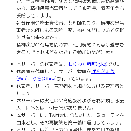
管理者は精神科病院などで相談援助職の実務経験が
あり、精神疾患当事者として手帳所持、障害年金も
受給しています。
社会保険労務士資格者、薬剤師もおり、精神疾患当
事者が医師による診断、薬、福祉などについて気軽
に共有出来る場です。
精神疾患の有無を問わず、利用規約に同意し遵守で
きる方であればどなたでもご参加いただけます。
本サーバーの代表者は、
わくわく新町(@kq)
です。
代表者を代理して、サーバー管理を
げんぎょう
(@cx)
、
ひさ(@hisa)
が行っています。
代表者、サーバー管理者を本規約における管理者と
します。
本サーバーは実在の保育施設およびそれに類する法
人・団体とは一切関係がありません。
本サーバーは、Twitterにて成立したコミュニティを
由来とし、その再構築を第一義に運用しています。
本サーバーは管理上の負担軽減、また運用の経緯