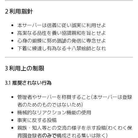
2 利用指針
本サーバーは信義に従い誠実に利用せよ
高潔なる品性を養い協調親和を旨とせよ
心身の鍛錬に努め諧謔の発信に専念せよ
下着に練達し有為なる十八禁絵師となれ
3 利用上の制限
3.1 推奨されない行為
管理者やサーバーを称賛すること(本サーバーは登録
者のためのものではないため)
機械的なリアクション機能の使用
事実に反する投稿
親族・知人等との交流の様子を示す投稿(わくわく保
育園登録者
のみで
構成される集いは除く)