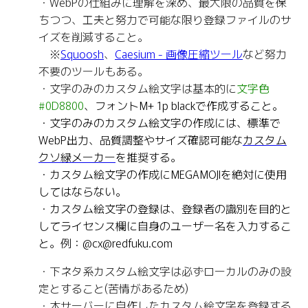
・WebPの仕組みに理解を深め、最大限の品質を保
ちつつ、工夫と努力で可能な限り登録ファイルのサ
イズを削減すること。
※
Squoosh
、
Caesium - 画像圧縮ツール
など努力
不要のツールもある。
・文字のみのカスタム絵文字は基本的に
文字色
#0D8800
、フォントM+ 1p blackで作成すること。
・文字のみのカスタム絵文字の作成には、標準で
WebP出力、品質調整やサイズ確認可能な
カスタム
クソ緑メーカー
を推奨する。
・カスタム絵文字の作成にMEGAMOJIを絶対に使用
してはならない。
・カスタム絵文字の登録は、登録者の識別を目的と
してライセンス欄に自身のユーザー名を入力するこ
と。例：@cx@redfuku.com
・下ネタ系カスタム絵文字は必ずローカルのみの設
定とすること(苦情があるため)
・本サーバーに自作したカスタム絵文字を登録する